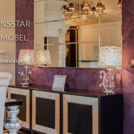
ONSSTAR
 MÖBEL
ND!
STABHOLUNG!