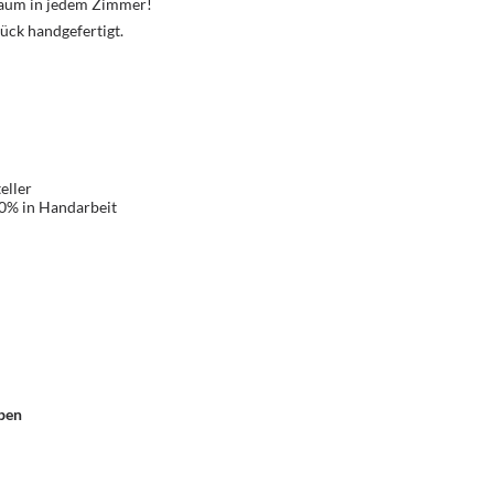
Traum in jedem Zimmer!
ück handgefertigt.
eller
00% in Handarbeit
ben