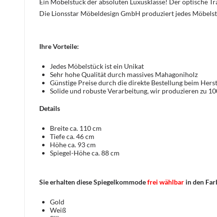
Ein Möbelstück der absoluten Luxusklasse! Der optische 
Die Lionsstar Möbeldesign GmbH produziert jedes Möbelst
Ihre Vorteile:
Jedes Möbelstück ist ein Unikat
Sehr hohe Qualität durch massives Mahagoniholz
Günstige Preise durch die direkte Bestellung beim Herst
Solide und robuste Verarbeitung, wir produzieren zu 1
Details
Breite ca. 110 cm
Tiefe ca. 46 cm
Höhe ca. 93 cm
Spiegel-Höhe ca. 88 cm
Sie erhalten diese Spiegelkommode
frei wählbar
in den Far
Gold
Weiß