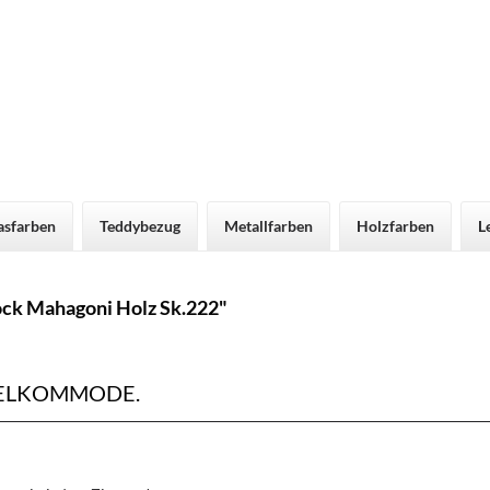
asfarben
Teddybezug
Metallfarben
Holzfarben
L
ck Mahagoni Holz Sk.222"
ELKOMMODE.