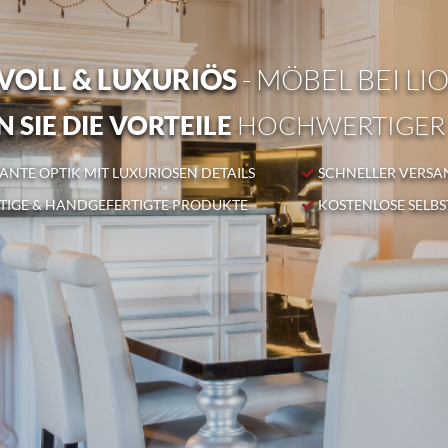
OLL & LUXURIÖS
- MÖBEL BEI LI
 SIE DIE VORTEILE
HOCHWERTIGER
NTE OPTIK MIT LUXURIÖSEN DETAILS
SCHNELLER VERSA
IGE & HANDGEFERTIGTE PRODUKTE
KOSTENLOSE SELB