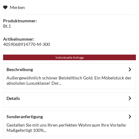
Merken
Produktnummer:
Bt.1
Artikelnummer:
4059068914770-M-300
Individuelle Anfrage
Beschreibung
Außergewöhnlich schöner Beistelltisch Gold. Ein Möbelstück der
absoluten Luxusklasse! Der...
Details
Sonderanfertigung
Gestalten Sie mit uns Ihren perfekten Wohnraum Ihre Vorteile:
Maßgefertigt 100%...