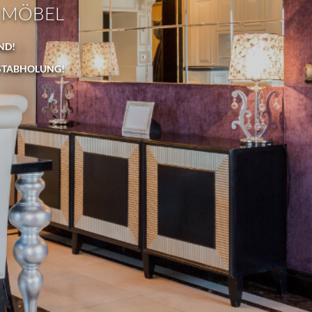
 MÖBEL
ND!
STABHOLUNG!