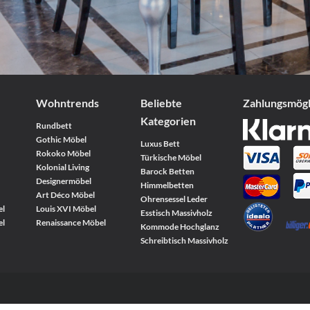
Wohntrends
Beliebte
Zahlungs­mög
Kategorien
Rundbett
Gothic Möbel
Luxus Bett
Rokoko Möbel
Türkische Möbel
Kolonial Living
Barock Betten
Designermöbel
Himmelbetten
Art Déco Möbel
Ohrensessel Leder
el
Louis XVI Möbel
Esstisch Massivholz
el
Renaissance Möbel
Kommode Hochglanz
Schreibtisch Massivholz