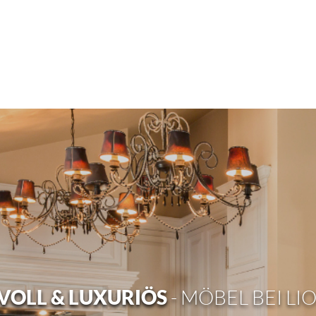
OLL & LUXURIÖS
- MÖBEL BEI LI