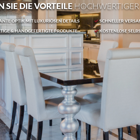
 SIE DIE VORTEILE
HOCHWERTIGER
NTE OPTIK MIT LUXURIÖSEN DETAILS
SCHNELLER VERSA
IGE & HANDGEFERTIGTE PRODUKTE
KOSTENLOSE SELB