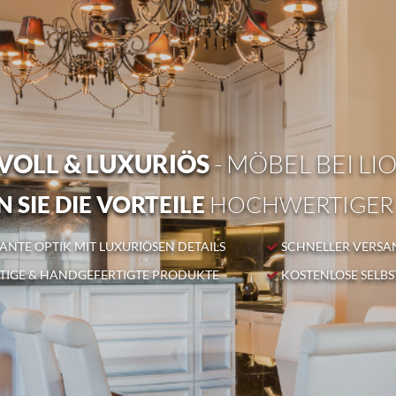
OLL & LUXURIÖS
- MÖBEL BEI LI
 SIE DIE VORTEILE
HOCHWERTIGER
NTE OPTIK MIT LUXURIÖSEN DETAILS
SCHNELLER VERSA
IGE & HANDGEFERTIGTE PRODUKTE
KOSTENLOSE SELB