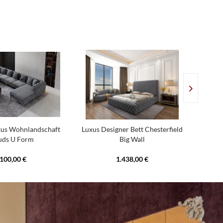
xus Wohnlandschaft
Luxus Designer Bett Chesterfield
Desig
uds U Form
Big Wall
.100,00 €
1.438,00 €