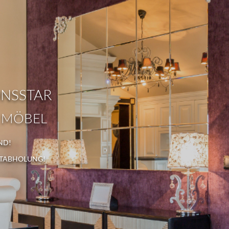
ONSSTAR
 MÖBEL
ND!
STABHOLUNG!