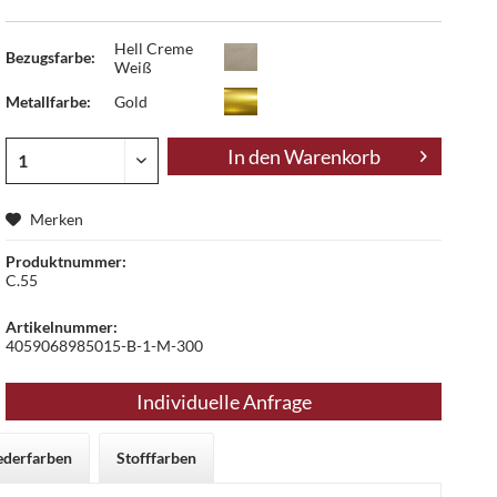
Hell Creme
Bezugsfarbe:
Weiß
Metallfarbe:
Gold
In den
Warenkorb
Merken
Produktnummer:
C.55
Artikelnummer:
4059068985015-B-1-M-300
Individuelle Anfrage
ederfarben
Stofffarben