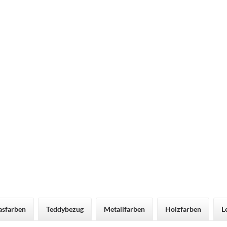
asfarben
Teddybezug
Metallfarben
Holzfarben
L