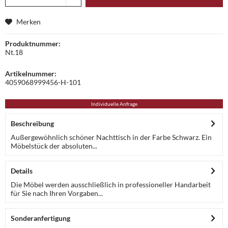
Merken
Produktnummer:
Nt.18
Artikelnummer:
4059068999456-H-101
Individuelle Anfrage
Beschreibung
Außergewöhnlich schöner Nachttisch in der Farbe Schwarz. Ein
Möbelstück der absoluten...
Details
Die Möbel werden ausschließlich in professioneller Handarbeit
für Sie nach Ihren Vorgaben...
Sonderanfertigung